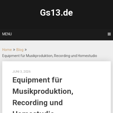
Skip
to
Gs13.de
content
MENU
Home
Blog
Equipment für Musikproduktion, Recording und Homestudio
JUNI 3, 2026
Equipment für
Musikproduktion,
Recording und