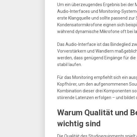
Um ein überzeugendes Ergebnis bei der Mu
Audio-Interfaces und Monitoring-Systeme
erste Klangquelle und sollte passend z
Kondensatormikrofone eignen sich beispi
während dynamische Mikrofone oft bei l
Das Audio-Interface ist das Bindeglied z
Vorverstärkern und Wandlern maßgeblich d
werden, dass genügend Eingänge für die
stabil laufen.
Für das Monitoring empfiehlt sich ein 
Kopfhörer, um den aufgenommenen Sound m
Kombination dieser drei Komponenten sor
störende Latenzen erfolgen – und bildet 
Warum Qualität und B
wichtig sind
Die Qualität des Studioequipments spielt 