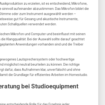
sikproduktion zu erzielen, ist es entscheidend, Mikrofone,
 sinnvoll aufeinander abzustimmen. Das Mikrofon bildet die
ur Stimme oder zum Instrument ausgewählt werden –
elsweise gut für Gesang und akustische Instrumente,
auten Schallquellen verwendet werden.
wischen Mikrofon und Computer und beeinflusst mit seinen
ie Klangqualität. Bei der Auswahl sollte darauf geachtet
 geplanten Anwendungen vorhanden sind und die Treiber
ausgewogenes Lautsprechersystem oder hochwertige
öglichst neutral beurteilen zu können. Die richtige
gt dafür, dass Aufnahmen klar, unverfälscht und ohne
damit die Grundlage für effizientes Arbeiten im Homestudio.
eratung bei Studioequipment
eine entscheidende Rolle für das Ergebnis jeder