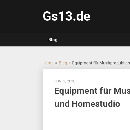
Skip
to
Gs13.de
content
Blog
Home
Blog
Equipment für Musikproduktion
JUNI 3, 2026
Equipment für Mus
und Homestudio