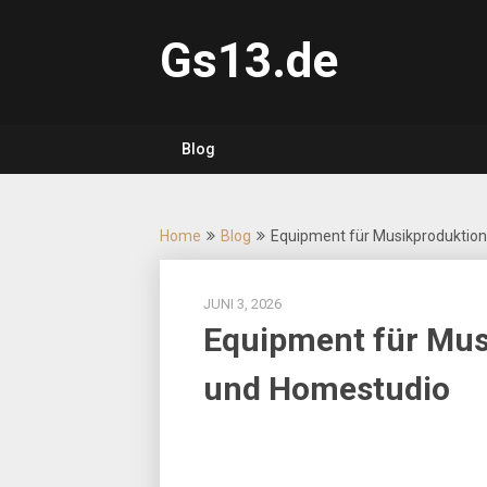
Skip
to
Gs13.de
content
Blog
Home
Blog
Equipment für Musikproduktion
JUNI 3, 2026
Equipment für Mus
und Homestudio