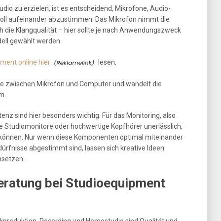
io zu erzielen, ist es entscheidend, Mikrofone, Audio-
voll aufeinander abzustimmen. Das Mikrofon nimmt die
 die Klangqualität – hier sollte je nach Anwendungszweck
ell gewählt werden.
ment online hier
lesen.
elle zwischen Mikrofon und Computer und wandelt die
m.
enz sind hier besonders wichtig. Für das Monitoring, also
 Studiomonitore oder hochwertige Kopfhörer unerlässlich,
u können. Nur wenn diese Komponenten optimal miteinander
dürfnisse abgestimmt sind, lassen sich kreative Ideen
msetzen.
eratung bei Studioequipment
produktion, Recording und Homestudio sind Qualität und