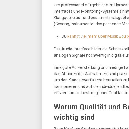
Um professionelle Ergebnisse im Homestud
Interfaces und Monitoring-Systeme sinn
Klangquelle auf und bestimmt maßgeblich
(Gesang, Instrumente) das passende Mod
Du
kannst viel mehr über Musik Equip
Das Audio-Interface bildet die Schnittst
analogen Signale hochwertig in digitale u
Eine gute Vorverstärkung und niedrige Lat
das Abhören der Aufnahmen, sind präzise
um den Klang unverfälscht beurteilen z
harmonieren und auf die individuellen Be
effizient und in bestmöglicher Qualität u
Warum Qualität und B
wichtig sind
Beim Kauf von Studioequipment für Musik