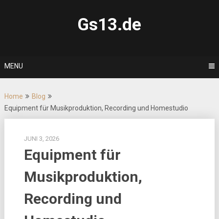
Skip
to
Gs13.de
content
MENU
Home
Blog
Equipment für Musikproduktion, Recording und Homestudio
JUNI 3, 2026
Equipment für
Musikproduktion,
Recording und