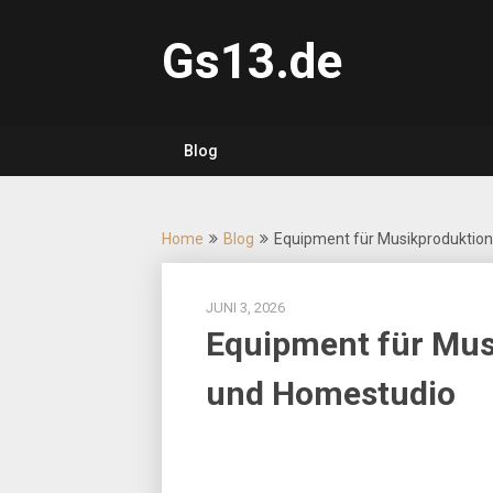
Skip
to
Gs13.de
content
Blog
Home
Blog
Equipment für Musikproduktion
JUNI 3, 2026
Equipment für Mus
und Homestudio