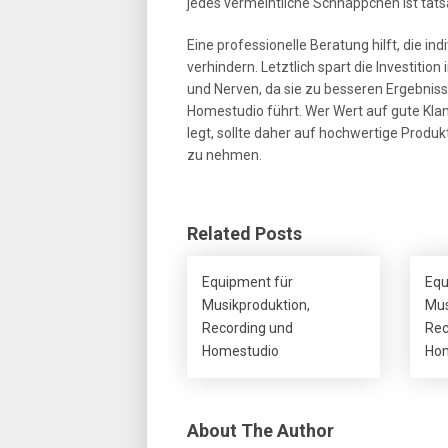
jedes vermeintliche Schnäppchen ist tat
Eine professionelle Beratung hilft, die i
verhindern. Letztlich spart die Investition
und Nerven, da sie zu besseren Ergebnis
Homestudio führt. Wer Wert auf gute Klang
legt, sollte daher auf hochwertige Produ
zu nehmen.
Related Posts
Equipment für
Equ
Musikproduktion,
Mus
Recording und
Rec
Homestudio
Hom
About The Author