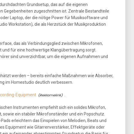
durchdachten Grundsetup, das auf die eigenen
n Gegebenheiten zugeschnitten ist. Zentrale Bestandteile
 oder Laptop, der die nötige Power für Musiksoftware und
Audio Workstation), die als Herzstück der Musikproduktion
erface, das als Verbindungsglied zwischen Mikrofonen,
 und für eine hochwertige Klangübertragung sorgt.
fhörer sind unverzichtbar, um die eigenen Aufnahmen und
schätzt werden – bereits einfache Maßnahmen wie Absorber,
ng im Homestudio deutlich verbessern.
cording-Equipment
.
schen Instrumenten empfiehlt sich ein solides Mikrofon,
, sowie ein stabiler Mikrofonständer und ein Popschutz.
Pads erleichtern das Einspielen von Melodien, Beats und
es Equipment wie Gitarrenverstärker, Effektgeräte oder
det ein aufeinander abgestimmtes Grundsetup die Basis für