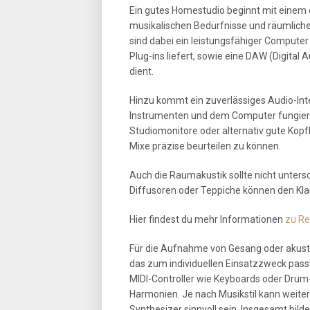
Ein gutes Homestudio beginnt mit einem 
musikalischen Bedürfnisse und räumliche
sind dabei ein leistungsfähiger Computer
Plug-ins liefert, sowie eine DAW (Digital 
dient.
Hinzu kommt ein zuverlässiges Audio-Int
Instrumenten und dem Computer fungiert
Studiomonitore oder alternativ gute Kop
Mixe präzise beurteilen zu können.
Auch die Raumakustik sollte nicht unter
Diffusoren oder Teppiche können den Kla
Hier findest du mehr Informationen
zu Re
Für die Aufnahme von Gesang oder akusti
das zum individuellen Einsatzzweck passt
MIDI-Controller wie Keyboards oder Drum-
Harmonien. Je nach Musikstil kann weiter
Synthesizer sinnvoll sein. Insgesamt bil