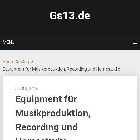
Skip
to
Gs13.de
content
MENU
Home
Blog
Equipment für Musikproduktion, Recording und Homestudio
JUNI 3, 2026
Equipment für
Musikproduktion,
Recording und