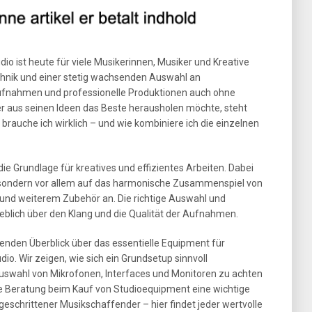
o ist heute für viele Musikerinnen, Musiker und Kreative
chnik und einer stetig wachsenden Auswahl an
fnahmen und professionelle Produktionen auch ohne
er aus seinen Ideen das Beste herausholen möchte, steht
brauche ich wirklich – und wie kombiniere ich die einzelnen
die Grundlage für kreatives und effizientes Arbeiten. Dabei
, sondern vor allem auf das harmonische Zusammenspiel von
 und weiterem Zubehör an. Die richtige Auswahl und
blich über den Klang und die Qualität der Aufnahmen.
enden Überblick über das essentielle Equipment für
o. Wir zeigen, wie sich ein Grundsetup sinnvoll
uswahl von Mikrofonen, Interfaces und Monitoren zu achten
e Beratung beim Kauf von Studioequipment eine wichtige
rtgeschrittener Musikschaffender – hier findet jeder wertvolle