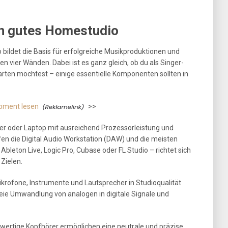
in gutes Homestudio
bildet die Basis für erfolgreiche Musikproduktionen und
 vier Wänden. Dabei ist es ganz gleich, ob du als Singer-
rten möchtest – einige essentielle Komponenten sollten in
pment lesen
>>
ter oder Laptop mit ausreichend Prozessorleistung und
fen die Digital Audio Workstation (DAW) und die meisten
Ableton Live, Logic Pro, Cubase oder FL Studio – richtet sich
Zielen.
Mikrofone, Instrumente und Lautsprecher in Studioqualität
freie Umwandlung von analogen in digitale Signale und
hwertige Kopfhörer ermöglichen eine neutrale und präzise