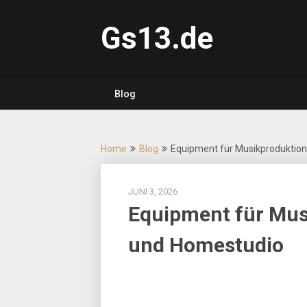
Skip
to
Gs13.de
content
Blog
Home
Blog
Equipment für Musikproduktion
JUNI 3, 2026
Equipment für Mus
und Homestudio