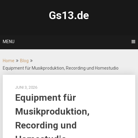
Skip
to
Gs13.de
content
MENU
Home
Blog
Equipment für Musikproduktion, Recording und Homestudio
JUNI 3, 2026
Equipment für
Musikproduktion,
Recording und