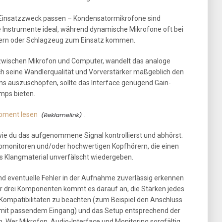
m Einsatzzweck passen – Kondensatormikrofone sind
e Instrumente ideal, während dynamische Mikrofone oft bei
rkern oder Schlagzeug zum Einsatz kommen.
d zwischen Mikrofon und Computer, wandelt das analoge
urch seine Wandlerqualität und Vorverstärker maßgeblich den
ons auszuschöpfen, sollte das Interface genügend Gain-
mps bieten.
pment lesen
.
 wie du das aufgenommene Signal kontrollierst und abhörst.
diomonitoren und/oder hochwertigen Kopfhörern, die einen
s Klangmaterial unverfälscht wiedergeben.
 und eventuelle Fehler in der Aufnahme zuverlässig erkennen
r drei Komponenten kommt es darauf an, die Stärken jedes
 Kompatibilitäten zu beachten (zum Beispiel den Anschluss
e mit passendem Eingang) und das Setup entsprechend der
n. Wer Mikrofon, Audio-Interface und Monitoring sorgfältig