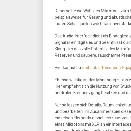
Dabei sollte die Wahl des Mikrofons zu
beispielsweise für Gesang und akustisch
lauten Schallquellen wie Gitarrenverstä
Das Audio-Interface dient als Bindeglie
Signal in ein digitales und beeinflusst d
Klang. Um das volle Potential des Mikrof
Reserven und saubere, rauscharme Prea
Hier kannst du
mehr über Recording-Equi
Ebenso wichtig ist das Monitoring – also
Hier empfiehlt sich die Nutzung von Stu
neutralen Frequenzgang besitzen und da
Nur so lassen sich Details, Räumlichkeit
und bearbeiten. Im Zusammenspiel diese
einzelnen Elements gezielt einzusetzen,
eines Mikrofons mit XLR an ein Interfac
eigenen Produktionsziele zu konfiguriere