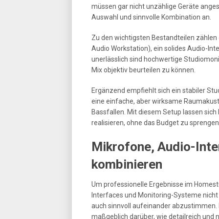
müssen gar nicht unzählige Geräte anges
Auswahl und sinnvolle Kombination an.
Zu den wichtigsten Bestandteilen zählen 
Audio Workstation), ein solides Audio-In
unerlässlich sind hochwertige Studiomoni
Mix objektiv beurteilen zu können.
Ergänzend empfiehlt sich ein stabiler Stu
eine einfache, aber wirksame Raumakusti
Bassfallen. Mit diesem Setup lassen sic
realisieren, ohne das Budget zu sprengen
Mikrofone, Audio-Inte
kombinieren
Um professionelle Ergebnisse im Homestud
Interfaces und Monitoring-Systeme nich
auch sinnvoll aufeinander abzustimmen. D
maßgeblich darüber, wie detailreich und n