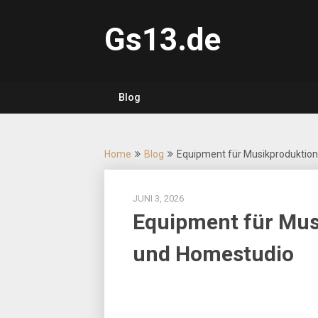
Skip
to
Gs13.de
content
Blog
Home
Blog
Equipment für Musikproduktion
JUNI 3, 2026
Equipment für Mus
und Homestudio