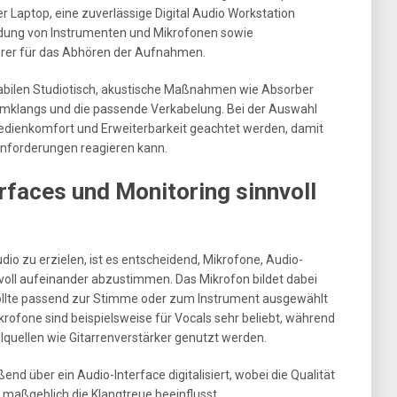
r Laptop, eine zuverlässige Digital Audio Workstation
indung von Instrumenten und Mikrofonen sowie
rer für das Abhören der Aufnahmen.
tabilen Studiotisch, akustische Maßnahmen wie Absorber
umklangs und die passende Verkabelung. Bei der Auswahl
Bedienkomfort und Erweiterbarkeit geachtet werden, damit
Anforderungen reagieren kann.
rfaces und Monitoring sinnvoll
 zu erzielen, ist es entscheidend, Mikrofone, Audio-
voll aufeinander abzustimmen. Das Mikrofon bildet dabei
 sollte passend zur Stimme oder zum Instrument ausgewählt
one sind beispielsweise für Vocals sehr beliebt, während
lquellen wie Gitarrenverstärker genutzt werden.
d über ein Audio-Interface digitalisiert, wobei die Qualität
 maßgeblich die Klangtreue beeinflusst.