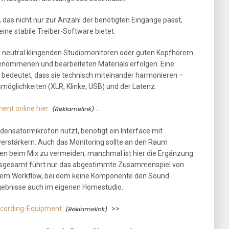
n, das nicht nur zur Anzahl der benötigten Eingänge passt,
ne stabile Treiber-Software bietet.
it neutral klingenden Studiomonitoren oder guten Kopfhörern
genommenen und bearbeiteten Materials erfolgen. Eine
 bedeutet, dass sie technisch miteinander harmonieren –
smöglichkeiten (XLR, Klinke, USB) und der Latenz.
ent online hier
.
densatormikrofon nutzt, benötigt ein Interface mit
stärkern. Auch das Monitoring sollte an den Raum
n beim Mix zu vermeiden; manchmal ist hier die Ergänzung
Insgesamt führt nur das abgestimmte Zusammenspiel von
einem Workflow, bei dem keine Komponente den Sound
Ergebnisse auch im eigenen Homestudio.
Recording-Equipment
>>