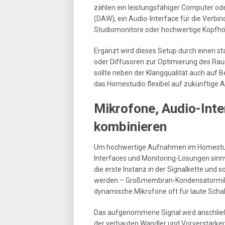
zählen ein leistungsfähiger Computer ode
(DAW), ein Audio-Interface für die Verb
Studiomonitore oder hochwertige Kopfhö
Ergänzt wird dieses Setup durch einen s
oder Diffusoren zur Optimierung des Ra
sollte neben der Klangqualität auch auf 
das Homestudio flexibel auf zukünftige 
Mikrofone, Audio-Inte
kombinieren
Um hochwertige Aufnahmen im Homestudio
Interfaces und Monitoring-Lösungen sinn
die erste Instanz in der Signalkette und
werden – Großmembran-Kondensatormikrof
dynamische Mikrofone oft für laute Schal
Das aufgenommene Signal wird anschließen
der verbauten Wandler und Vorverstärker