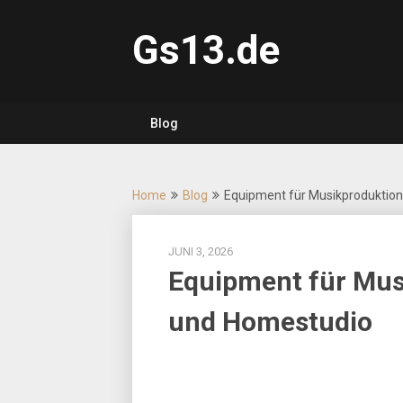
Skip
to
Gs13.de
content
Blog
Home
Blog
Equipment für Musikproduktion
JUNI 3, 2026
Equipment für Mus
und Homestudio