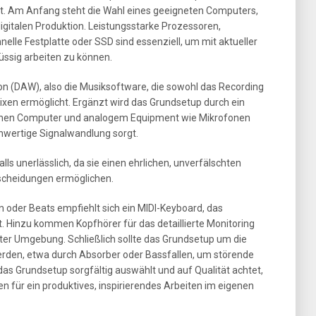
. Am Anfang steht die Wahl eines geeigneten Computers,
digitalen Produktion. Leistungsstarke Prozessoren,
elle Festplatte oder SSD sind essenziell, um mit aktueller
üssig arbeiten zu können.
on (DAW), also die Musiksoftware, die sowohl das Recording
Mixen ermöglicht. Ergänzt wird das Grundsetup durch ein
ischen Computer und analogem Equipment wie Mikrofonen
chwertige Signalwandlung sorgt.
lls unerlässlich, da sie einen ehrlichen, unverfälschten
tscheidungen ermöglichen.
n oder Beats empfiehlt sich ein MIDI-Keyboard, das
et. Hinzu kommen Kopfhörer für das detaillierte Monitoring
ter Umgebung. Schließlich sollte das Grundsetup um die
rden, etwa durch Absorber oder Bassfallen, um störende
as Grundsetup sorgfältig auswählt und auf Qualität achtet,
n für ein produktives, inspirierendes Arbeiten im eigenen