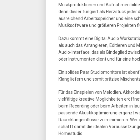
Musikproduktionen und Aufnahmen bildet
denn dieser fungiert als Herzstück jeder 
ausreichend Arbeitsspeicher und eine schn
Musiksoftware und größeren Projekten fl
Dazu kommt eine Digital Audio Workstati
als auch das Arrangieren, Editieren und 
Audio-Interface, das als Bindeglied zw
oder Instrumenten dient und für eine ho
Ein solides Paar Studiomonitore ist ebenfa
Klang liefern und somit präzise Mischen
Für das Einspielen von Melodien, Akkorde
vielfältige kreative Möglichkeiten eröffn
beim Recording oder beim Arbeiten in lau
passende Akustikoptimierung ergänzt we
Raumklangeinflüsse zu minimieren. Wer d
schafft damit die idealen Voraussetzunge
Homestudio.