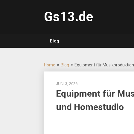
Skip
to
Gs13.de
content
Blog
Home
Blog
Equipment für Musikproduktion
JUNI 3, 2026
Equipment für Mus
und Homestudio