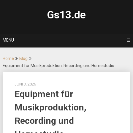
Skip
to
Gs13.de
content
MENU
Home
Blog
Equipment für Musikproduktion, Recording und Homestudio
JUNI 3, 2026
Equipment für
Musikproduktion,
Recording und