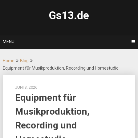
Skip
to
Gs13.de
content
MENU
Home
Blog
Equipment für Musikproduktion, Recording und Homestudio
JUNI 3, 2026
Equipment für
Musikproduktion,
Recording und