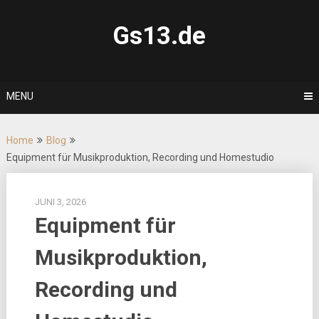
Skip
to
Gs13.de
content
MENU
Home
Blog
Equipment für Musikproduktion, Recording und Homestudio
JUNI 3, 2026
Equipment für
Musikproduktion,
Recording und