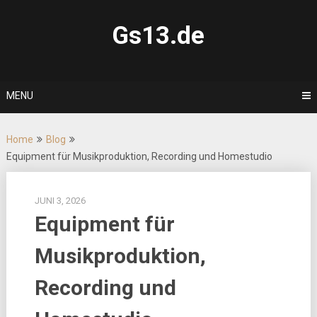
Skip
to
Gs13.de
content
MENU
Home
Blog
Equipment für Musikproduktion, Recording und Homestudio
JUNI 3, 2026
Equipment für
Musikproduktion,
Recording und