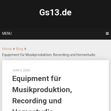
Skip
to
Gs13.de
content
MENU
Home
Blog
Equipment für Musikproduktion, Recording und Homestudio
JUNI 3, 2026
Equipment für
Musikproduktion,
Recording und