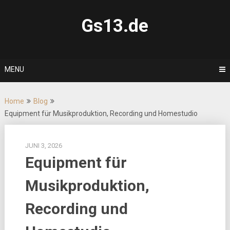
Skip
to
Gs13.de
content
MENU
Home
Blog
Equipment für Musikproduktion, Recording und Homestudio
JUNI 3, 2026
Equipment für
Musikproduktion,
Recording und