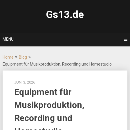
Skip
to
Gs13.de
content
MENU
Home
Blog
Equipment für Musikproduktion, Recording und Homestudio
JUNI 3, 2026
Equipment für
Musikproduktion,
Recording und