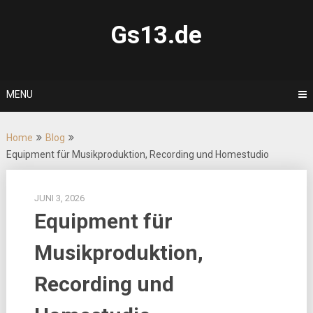
Skip
to
Gs13.de
content
MENU
Home
Blog
Equipment für Musikproduktion, Recording und Homestudio
JUNI 3, 2026
Equipment für
Musikproduktion,
Recording und