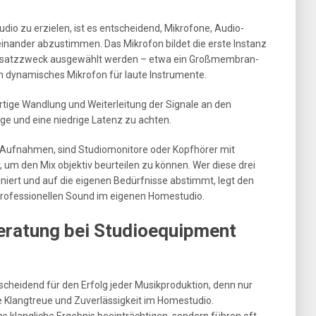
io zu erzielen, ist es entscheidend, Mikrofone, Audio-
inander abzustimmen. Das Mikrofon bildet die erste Instanz
Einsatzzweck ausgewählt werden – etwa ein Großmembran-
 dynamisches Mikrofon für laute Instrumente.
rtige Wandlung und Weiterleitung der Signale an den
ge und eine niedrige Latenz zu achten.
r Aufnahmen, sind Studiomonitore oder Kopfhörer mit
 um den Mix objektiv beurteilen zu können. Wer diese drei
iert und auf die eigenen Bedürfnisse abstimmt, legt den
professionellen Sound im eigenen Homestudio.
eratung bei Studioequipment
cheidend für den Erfolg jeder Musikproduktion, denn nur
e Klangtreue und Zuverlässigkeit im Homestudio.
s klangliche Ergebnis beeinträchtigen, sondern führen oft