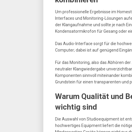
Um professionelle Ergebnisse im Homestud
Interfaces und Monitoring-Lösungen aufe
der Klangaufnahme und sollte je nach 
Kondensatormikrofon für Gesang oder ein
Das Audio-Interface sorgt für die hochwe
Computer; dabei ist auf genügend Eingän
Für das Monitoring, also das Abhören de
neutraler Klangwiedergabe unverzichtbar,
Komponenten sinnvoll miteinander kombin
Grundstein für einen transparenten und 
Warum Qualität und B
wichtig sind
Die Auswahl von Studioequipment ist ents
hochwertiges Equipment liefert die nötig
Minderwertige Geräte können nicht nur da