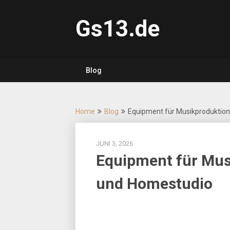
Skip
to
Gs13.de
content
Blog
Home
Blog
Equipment für Musikproduktion
JUNI 3, 2026
Equipment für Mus
und Homestudio