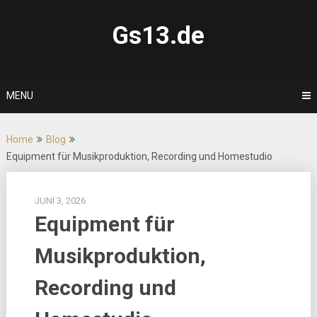
Skip
to
Gs13.de
content
MENU
Home
Blog
Equipment für Musikproduktion, Recording und Homestudio
JUNI 3, 2026
Equipment für
Musikproduktion,
Recording und