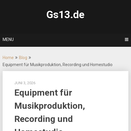
Skip
to
Gs13.de
content
MENU
Home
Blog
Equipment für Musikproduktion, Recording und Homestudio
JUNI 3, 2026
Equipment für
Musikproduktion,
Recording und