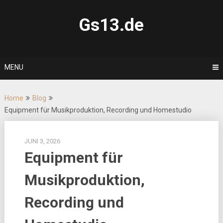
Skip
to
Gs13.de
content
MENU
Home
Blog
Equipment für Musikproduktion, Recording und Homestudio
JUNI 3, 2026
Equipment für
Musikproduktion,
Recording und