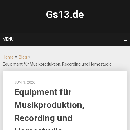
Skip
to
Gs13.de
content
MENU
Home
Blog
Equipment für Musikproduktion, Recording und Homestudio
JUNI 3, 2026
Equipment für
Musikproduktion,
Recording und