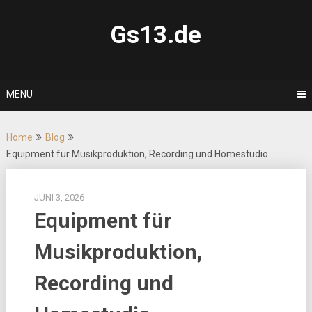
Skip
to
Gs13.de
content
MENU
Home
Blog
Equipment für Musikproduktion, Recording und Homestudio
JUNI 3, 2026
Equipment für
Musikproduktion,
Recording und