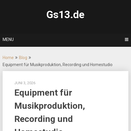
Skip
to
Gs13.de
content
MENU
Home
Blog
Equipment für Musikproduktion, Recording und Homestudio
JUNI 3, 2026
Equipment für
Musikproduktion,
Recording und