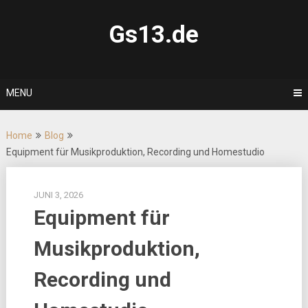
Skip
to
Gs13.de
content
MENU
Home
Blog
Equipment für Musikproduktion, Recording und Homestudio
JUNI 3, 2026
Equipment für
Musikproduktion,
Recording und