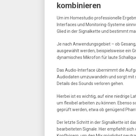
kombinieren
Um im Homestudio professionelle Ergebnis
Interfaces und Monitoring-Systeme sinnv
Glied in der Signalkette und bestimmt ma
Je nach Anwendungsgebiet – ob Gesang, 
ausgewählt werden, beispielsweise ein 
dynamisches Mikrofon für laute Schallque
Das Audio-Interface übernimmt die Aufga
Audiodaten umzuwandeln und sorgt mit s
Details des Sounds verloren gehen.
Hierbei ist es wichtig, auf eine niedrig
um flexibel arbeiten zu können. Ebenso so
geprüft werden, etwa ob genügend Phan
Der letzte Schritt in der Signalkette is
bearbeiteten Signale. Hier empfiehlt sic
Kopfhörern, um den Mix möglichst neutral