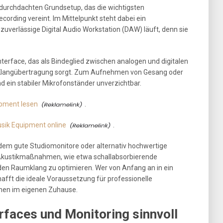
durchdachten Grundsetup, das die wichtigsten
rding vereint. Im Mittelpunkt steht dabei ein
zuverlässige Digital Audio Workstation (DAW) läuft, denn sie
nterface, das als Bindeglied zwischen analogen und digitalen
e Klangübertragung sorgt. Zum Aufnehmen von Gesang oder
d ein stabiler Mikrofonständer unverzichtbar.
ipment lesen
.
sik Equipment online
.
em gute Studiomonitore oder alternativ hochwertige
 Akustikmaßnahmen, wie etwa schallabsorbierende
en Raumklang zu optimieren. Wer von Anfang an in ein
fft die ideale Voraussetzung für professionelle
nen im eigenen Zuhause.
rfaces und Monitoring sinnvoll