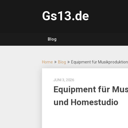
Skip
to
Gs13.de
content
Blog
Home
Blog
Equipment für Musikproduktion
JUNI 3, 2026
Equipment für Mus
und Homestudio