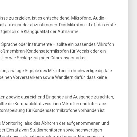
se zu erzielen, ist es entscheidend, Mikrofone, Audio-
oll aufeinander abzustimmen. Das Mikrofon ist oft das erste
ßgeblich die Klangqualität der Aufnahme.
Sprache oder Instrumente – sollte ein passendes Mikrofon
Großmembran-Kondensatormikrofon für Vocals oder ein
llen wie Schlagzeug oder Gitarrenverstärker.
be, analoge Signale des Mikrofons in hochwertige digitale
einen Vorverstärkern sowie Wandlern dafür, dass keine
e Latenz sowie ausreichend Eingänge und Ausgänge zu achten,
llte die Kompatibilität zwischen Mikrofon und Interface
tomspeisung für Kondensatormikrofone vorhanden ist.
t das Monitoring, also das Abhören der aufgenommenen und
h der Einsatz von Studiomonitoren sowie hochwertigen
 und unverfälscht beurteilen zu können. Nur wenn alle