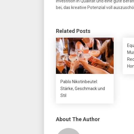
Investition in Qualität und eine gute Ber
bei, das kreative Potenzial voll auszusch
Related Posts
Equ
Mus
Rec
Hom
Pablo Nikotinbeutel:
Stärke, Geschmack und
Stil
About The Author