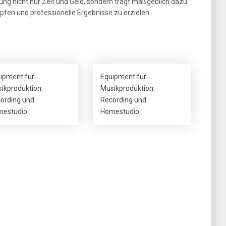
atung nicht nur Zeit und Geld, sondern trägt maßgeblich dazu
öpfen und professionelle Ergebnisse zu erzielen.
ipment für
Equipment für
ikproduktion,
Musikproduktion,
ording und
Recording und
estudio
Homestudio