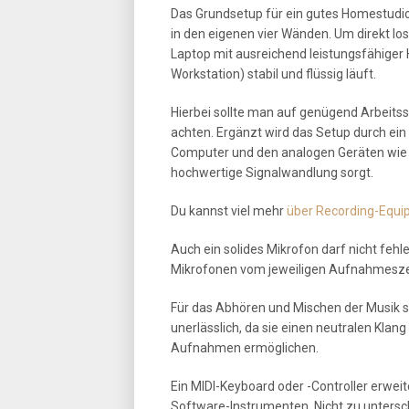
Das Grundsetup für ein gutes Homestudio b
in den eigenen vier Wänden. Um direkt l
Laptop mit ausreichend leistungsfähiger
Workstation) stabil und flüssig läuft.
Hierbei sollte man auf genügend Arbeitss
achten. Ergänzt wird das Setup durch ein
Computer und den analogen Geräten wie 
hochwertige Signalwandlung sorgt.
Du kannst viel mehr
über Recording-Equip
Auch ein solides Mikrofon darf nicht fe
Mikrofonen vom jeweiligen Aufnahmesze
Für das Abhören und Mischen der Musik 
unerlässlich, da sie einen neutralen Klang
Aufnahmen ermöglichen.
Ein MIDI-Keyboard oder -Controller erweit
Software-Instrumenten. Nicht zu untersch