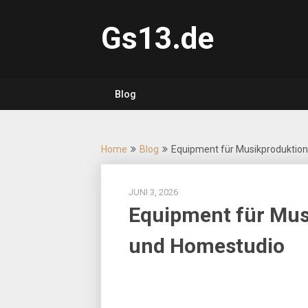
Skip
to
Gs13.de
content
Blog
Home
Blog
Equipment für Musikproduktion
JUNI 3, 2026
Equipment für Mus
und Homestudio