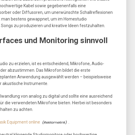
hochwertige Kabel sowie gegebenenfalls eine
orber oder Diffusoren, um unerwünschte Schallreflexionen
st man bestens gewappnet, um im Homestudio
 Songs zu produzieren und kreative Ideen festzuhalten.
rfaces und Monitoring sinnvoll
io zu erzielen, ist es entscheidend, Mikrofone, Audio-
nder abzustimmen. Das Mikrofon bildet die erste
geplanten Anwendung ausgewählt werden – beispielsweise
 akustische Instrumente.
wandlung von analog zu digital und sollte eine ausreichend
r die verwendeten Mikrofone bieten. Hierbei ist besonders
halten zu achten.
sik Equipment online
.
f neutral klingende Studiomonitore oder hochwertige