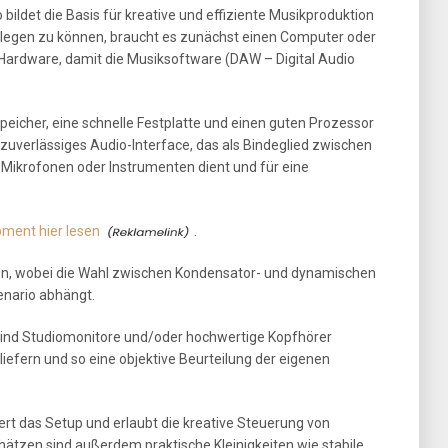
ildet die Basis für kreative und effiziente Musikproduktion
oslegen zu können, braucht es zunächst einen Computer oder
 Hardware, damit die Musiksoftware (DAW – Digital Audio
peicher, eine schnelle Festplatte und einen guten Prozessor
 zuverlässiges Audio-Interface, das als Bindeglied zwischen
Mikrofonen oder Instrumenten dient und für eine
ment hier lesen
.
hlen, wobei die Wahl zwischen Kondensator- und dynamischen
nario abhängt.
sind Studiomonitore und/oder hochwertige Kopfhörer
 liefern und so eine objektive Beurteilung der eigenen
ert das Setup und erlaubt die kreative Steuerung von
ätzen sind außerdem praktische Kleinigkeiten wie stabile