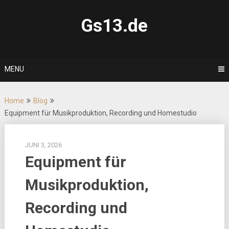
Skip
to
Gs13.de
content
MENU
Home
Blog
Equipment für Musikproduktion, Recording und Homestudio
JUNI 3, 2026
Equipment für
Musikproduktion,
Recording und